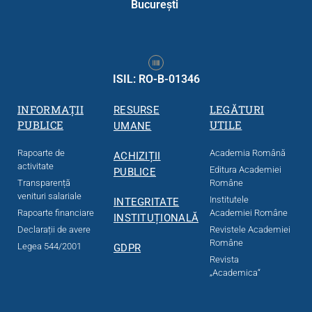
Bucureşti
ISIL: RO-B-01346
INFORMAȚII
LEGĂTURI
RESURSE
PUBLICE
UTILE
UMANE
Rapoarte de
Academia Română
ACHIZIȚII
activitate
Editura Academiei
PUBLICE
Transparență
Române
venituri salariale
Institutele
INTEGRITATE
Rapoarte financiare
Academiei Române
INSTITUȚIONALĂ
Declarații de avere
Revistele Academiei
Române
Legea 544/2001
GDPR
Revista
„Academica“