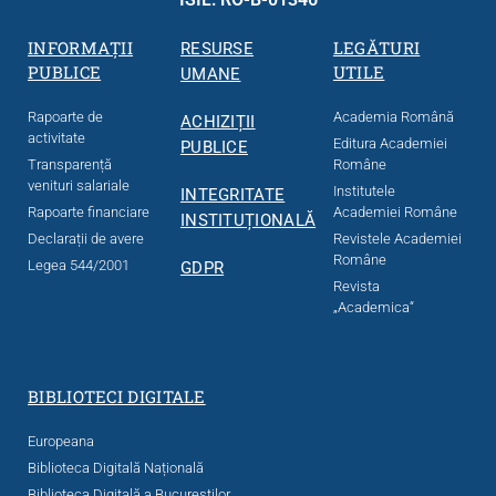
INFORMAȚII
LEGĂTURI
RESURSE
PUBLICE
UTILE
UMANE
Rapoarte de
Academia Română
ACHIZIȚII
activitate
Editura Academiei
PUBLICE
Transparență
Române
venituri salariale
Institutele
INTEGRITATE
Rapoarte financiare
Academiei Române
INSTITUȚIONALĂ
Declarații de avere
Revistele Academiei
Române
Legea 544/2001
GDPR
Revista
„Academica“
BIBLIOTECI DIGITALE
Europeana
Biblioteca Digitală Națională
Biblioteca Digitală a Bucureștilor