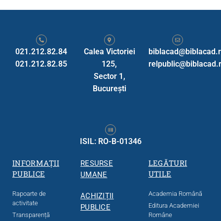
021.212.82.84
Calea Victoriei
biblacad@biblacad.
021.212.82.85
125,
relpublic@biblacad.
Sector 1,
Bucureşti
ISIL: RO-B-01346
INFORMAȚII
LEGĂTURI
RESURSE
PUBLICE
UTILE
UMANE
Rapoarte de
Academia Română
ACHIZIȚII
activitate
Editura Academiei
PUBLICE
Transparență
Române