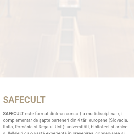
SAFECULT
SAFECULT
este format dintr-un consorțiu multidisciplinar şi
complementar de şapte parteneri din 4 țări europene (Slovacia,
Italia, România şi Regatul Unit): universități, biblioteci şi arhive
şi IMM-uri cu o vastă experiență în prevenirea, conservarea şi