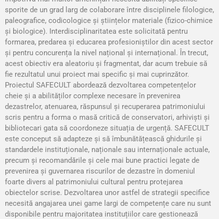
sporite de un grad larg de colaborare între disciplinele filologice,
paleografice, codicologice şi ştiințelor materiale (fizico-chimice
şi biologice). Interdisciplinaritatea este solicitată pentru
formarea, predarea şi educarea profesioniştilor din acest sector
şi pentru concurența la nivel național şi internațional. În trecut,
acest obiectiv era aleatoriu şi fragmentat, dar acum trebuie să
fie rezultatul unui proiect mai specific şi mai cuprinzător.
Proiectul SAFECULT abordează dezvoltarea competențelor
cheie şi a abilităților complexe necesare în prevenirea
dezastrelor, atenuarea, răspunsul şi recuperarea patrimoniului
scris pentru a forma o masă critică de conservatori, arhivişti şi
bibliotecari gata să coordoneze situația de urgență. SAFECULT
este conceput să adapteze şi să îmbunătățească ghidurile şi
standardele instituționale, naționale sau internaționale actuale,
precum şi recomandările şi cele mai bune practici legate de
prevenirea şi guvernarea riscurilor de dezastre în domeniul
foarte divers al patrimoniului cultural pentru protejarea
obiectelor scrise. Dezvoltarea unor astfel de strategii specifice
necesită angajarea unei game largi de competențe care nu sunt
disponibile pentru majoritatea instituțiilor care gestionează