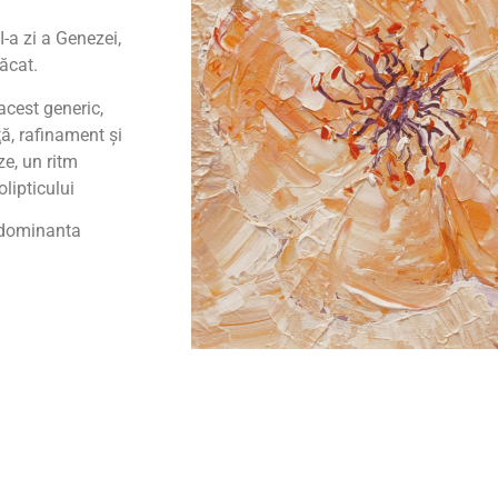
-a zi a Genezei,
Păcat.
acest generic,
ă, rafinament şi
ze, un ritm
lipticului
e dominanta