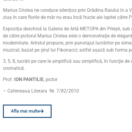
Marius Cristea ne conduce silenţios prin Grădina Raiului în a VI
ziua în care florile de măr nu erau încă fructe ale ispitei către 
Expoziţia deschisă la Galeria de Artă METOPA din Piteşti, sub 
de către pictorul Marius Cristea este o demonstraţie de eleganţ
modernitate. Artistul propune, prin panotajul lucrărilor pe sime
muzical, bazat pe şirul lui Fibonacci; astfel aşază sub forma po
3, 5, 8, lucrări pe care le amplifică sau simplifică, în funcţie d
cromatică.
Prof.
ION PANTILIE
, pictor
– Cafeneaua Literara Nr. 7/82/2010
Afla mai multe