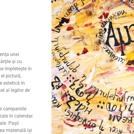
tenţa unei
rţile şi cu
se împleteşte în
el pictură,
e estetică în
l al legilor de
de campaniile
zate în calendar.
ale. Paşii
ea materială îşi