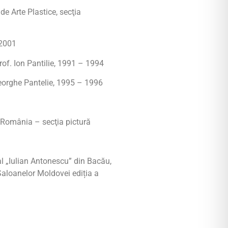
de Arte Plastice, secţia
 2001
prof. Ion Pantilie, 1991 – 1994
 Gheorghe Pantelie, 1995 – 1996
 – România – secţia pictură
 „Iulian Antonescu” din Bacău,
Saloanelor Moldovei ediția a