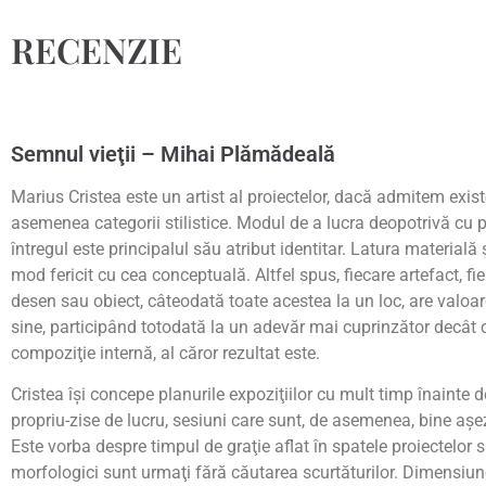
RECENZIE
Semnul vieţii – Mihai Plămădeală
Marius Cristea este un artist al proiectelor, dacă admitem exis
asemenea categorii stilistice. Modul de a lucra deopotrivă cu pă
întregul este principalul său atribut identitar. Latura materială 
mod fericit cu cea conceptuală. Altfel spus, fiecare artefact, fie 
desen sau obiect, câteodată toate acestea la un loc, are valoar
sine, participând totodată la un adevăr mai cuprinzător decât ce
compoziţie internă, al căror rezultat este.
Cristea îşi concepe planurile expoziţiilor cu mult timp înainte 
propriu-zise de lucru, sesiuni care sunt, de asemenea, bine aşe
Este vorba despre timpul de graţie aflat în spatele proiectelor s
morfologici sunt urmaţi fără căutarea scurtăturilor. Dimensiun