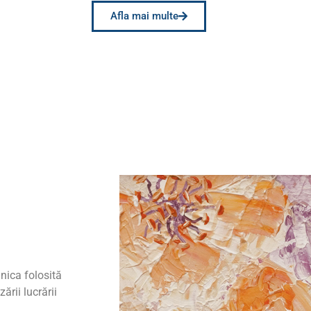
Afla mai multe
hnica folosită
ării lucrării